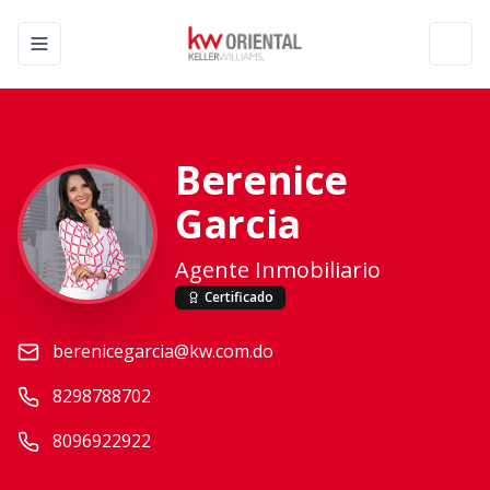
Toggle navigation menu
Toggl
Berenice
Garcia
Agente Inmobiliario
Certificado
berenicegarcia@kw.com.do
8298788702
8096922922