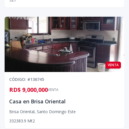
VENTA
CÓDIGO
: #
136745
RD$ 9,000,000
VENTA
Casa en Brisa Oriental
Brisa Oriental
,
Santo Domingo Este
3
3
2
383.9
Mt2