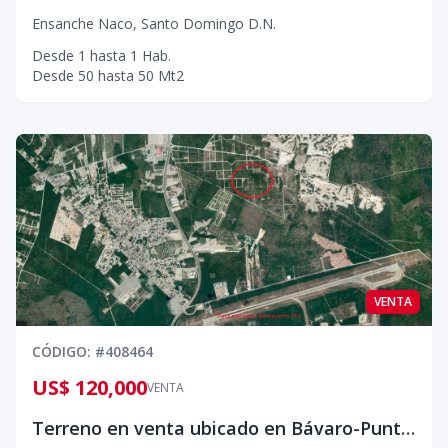
Ensanche Naco
,
Santo Domingo D.N.
Desde
1
hasta
1
Hab.
Desde
50
hasta
50
Mt2
VENTA
CÓDIGO
: #
408464
US$ 120,000
VENTA
Terreno en venta ubicado en Bávaro-Punta cana