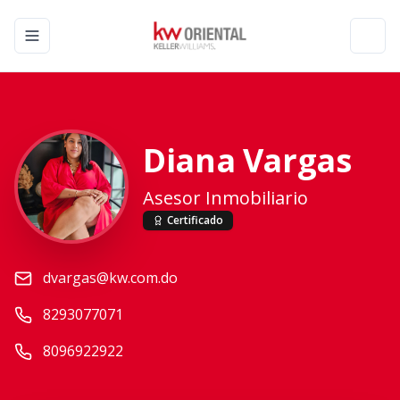
Toggle navigation menu
Toggl
Diana Vargas
Asesor Inmobiliario
Certificado
dvargas@kw.com.do
8293077071
8096922922