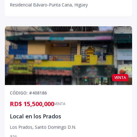
Residencial Bávaro-Punta Cana
,
Higüey
VENTA
CÓDIGO
: #
408186
RD$ 15,500,000
VENTA
Local en los Prados
Los Prados
,
Santo Domingo D.N.
3
2
1