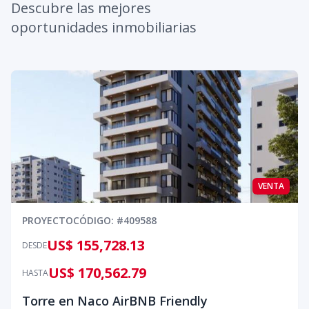
Descubre las mejores
oportunidades inmobiliarias
VENTA
PROYECTO
CÓDIGO
: #
409588
US$ 155,728.13
DESDE
US$ 170,562.79
HASTA
Torre en Naco AirBNB Friendly