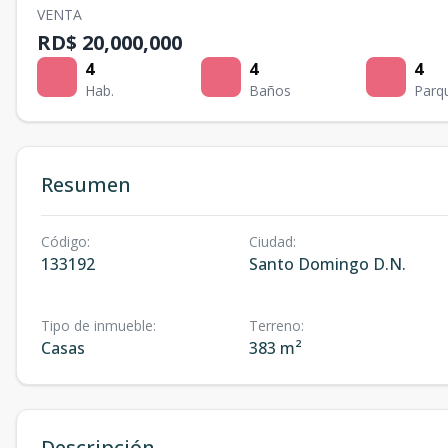
VENTA
RD$ 20,000,000
4
4
4
Hab.
Baños
Parq
Resumen
Código
:
Ciudad
:
133192
Santo Domingo D.N.
Tipo de inmueble
:
Terreno
:
Casas
383 m²
Descripción