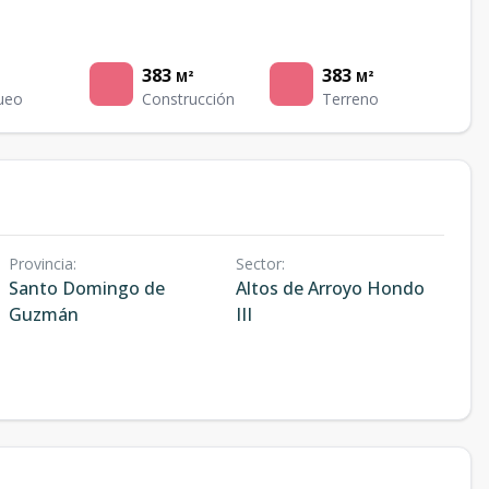
383
383
M²
M²
ueo
Construcción
Terreno
Provincia
:
Sector
:
Santo Domingo de
Altos de Arroyo Hondo
Guzmán
III