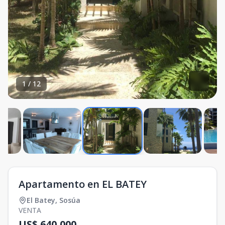
1
/
12
Apartamento en EL BATEY
El Batey
,
Sosúa
VENTA
US$ 640,000