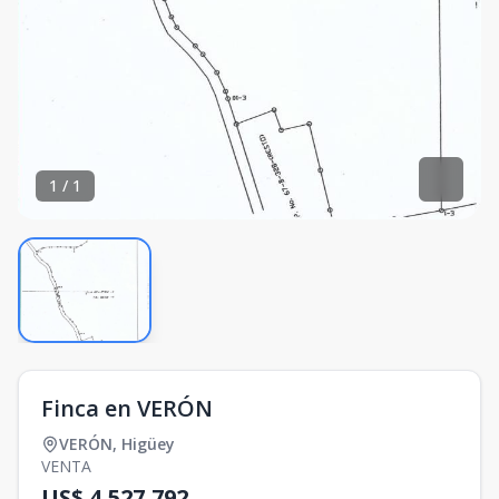
1
/
1
Finca en VERÓN
VERÓN
,
Higüey
VENTA
US$ 4,527,792