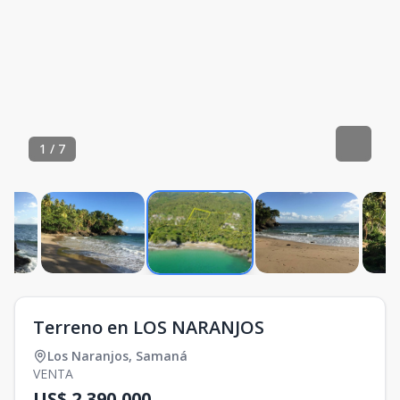
1
/
7
Terreno en LOS NARANJOS
Los Naranjos
,
Samaná
VENTA
US$ 2,390,000