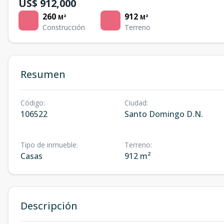
US$ 912,000
260
912
M²
M²
Construcción
Terreno
Resumen
Código
:
Ciudad
:
106522
Santo Domingo D.N.
Tipo de inmueble
:
Terreno
:
Casas
912 m²
Descripción