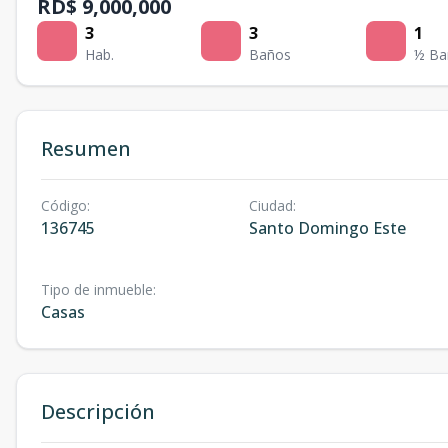
RD$ 9,000,000
3
3
1
Hab.
Baños
½ Ba
Resumen
Código
:
Ciudad
:
136745
Santo Domingo Este
Tipo de inmueble
:
Casas
Descripción