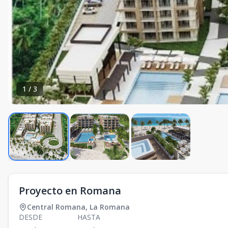
1
/
3
Proyecto en Romana
Central Romana
,
La Romana
DESDE
HASTA