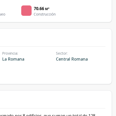
70.66
M²
ueo
Construcción
Provincia
:
Sector
:
La Romana
Central Romana
rmado por 8 edificios, que suman un total de 128