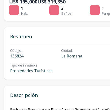
US$ 195,000
US$ 319,350
1
2
1
Hab.
Baños
Parq
Resumen
Código
:
Ciudad
:
136824
La Romana
Tipo de inmueble
:
Propiedades Turísticas
Descripción
Exclusivo Proyecto en Playa Nueva Romana. está confo