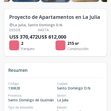
Proyecto de Apartamentos en La Julia
La Julia
,
Santo Domingo D.N.
DESDE
HASTA
US$ 370,472
US$ 612,000
2
215
M²
Parqueo
Construcción
Resumen
Código
:
Ciudad
:
136828
Santo Domingo D.N.
Provincia
:
Sector
:
Santo Domingo de Guzmán
La Julia
Tipo de inmueble
:
Estado
: