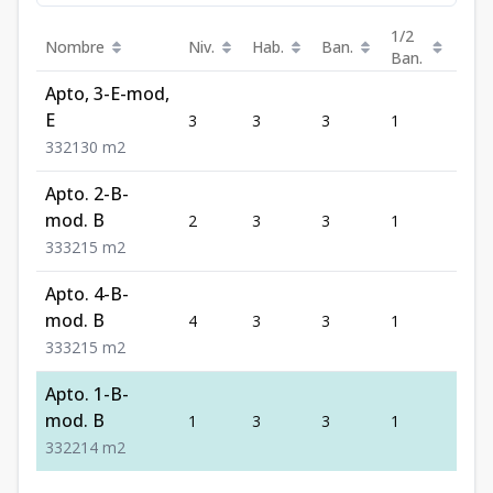
1/2
Nombre
Niv.
Hab.
Ban.
Est.
Ban.
Apto, 3-E-mod,
E
3
3
3
1
2
3
3
2
130
m2
Apto. 2-B-
mod. B
2
3
3
1
3
3
3
3
215
m2
Apto. 4-B-
mod. B
4
3
3
1
3
3
3
3
215
m2
Apto. 1-B-
mod. B
1
3
3
1
2
3
3
2
214
m2