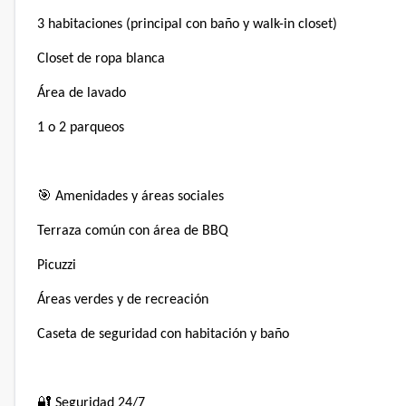
3 habitaciones (principal con baño y walk-in closet)⁣
Closet de ropa blanca⁣
Área de lavado⁣
1 o 2 parqueos⁣
🎯 Amenidades y áreas sociales⁣
Terraza común con área de BBQ⁣
Picuzzi⁣
Áreas verdes y de recreación⁣
Caseta de seguridad con habitación y baño⁣
🔐 Seguridad 24/7⁣