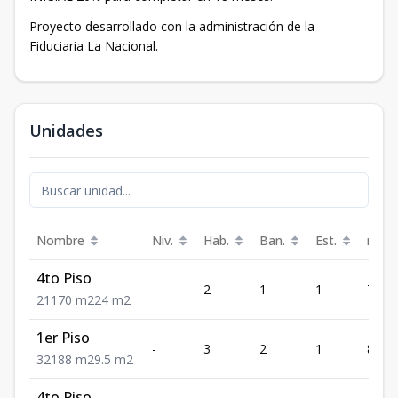
Proyecto desarrollado con la administración de la
Fiduciaria La Nacional.
Unidades
Nombre
Niv.
Hab.
Ban.
Est.
m²
4to Piso
-
2
1
1
70
2
1
1
70
m2
24
m2
1er Piso
-
3
2
1
88
3
2
1
88
m2
9.5
m2
4to Piso