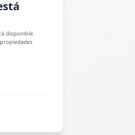
está
tá disponible
 propiedades