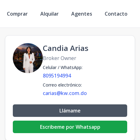
Comprar
Alquilar
Agentes
Contacto
Candia Arias
Broker Owner
Celular / WhatsApp
:
8095194994
Correo electrónico
:
carias@kw.com.do
Llámame
Escribeme por Whatsapp