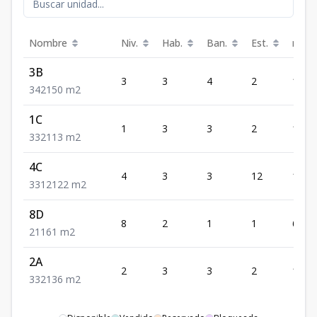
Nombre
Niv.
Hab.
Ban.
Est.
m²
3B
3
3
4
2
150
3
4
2
150
m2
1C
1
3
3
2
113
3
3
2
113
m2
4C
4
3
3
12
122
3
3
12
122
m2
8D
8
2
1
1
61
2
1
1
61
m2
2A
2
3
3
2
136
3
3
2
136
m2