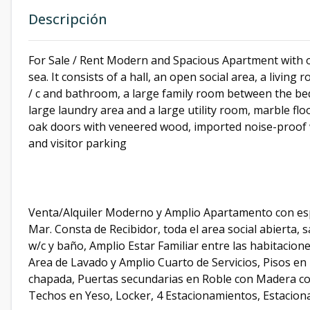
Descripción
For Sale / Rent Modern and Spacious Apartment with o
sea. It consists of a hall, an open social area, a livi
/ c and bathroom, a large family room between the bed
large laundry area and a large utility room, marble f
oak doors with veneered wood, imported noise-proof wi
and visitor parking
Venta/Alquiler Moderno y Amplio Apartamento con espa
Mar. Consta de Recibidor, toda el area social abierta,
w/c y baño, Amplio Estar Familiar entre las habitacione
Area de Lavado y Amplio Cuarto de Servicios, Pisos e
chapada, Puertas secundarias en Roble con Madera co
Techos en Yeso, Locker, 4 Estacionamientos, Estaciona