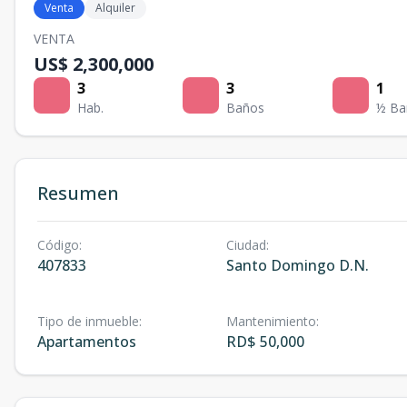
Venta
Alquiler
VENTA
US$ 2,300,000
3
3
1
Hab.
Baños
½ Ba
Resumen
Código
:
Ciudad
:
407833
Santo Domingo D.N.
Tipo de inmueble
:
Mantenimiento
:
Apartamentos
RD$ 50,000