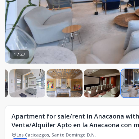
1
/
27
Apartment for sale/rent in Anacaona with 
Venta/Alquiler Apto en la Anacaona con ma
Los Cacicazgos
,
Santo Domingo D.N.