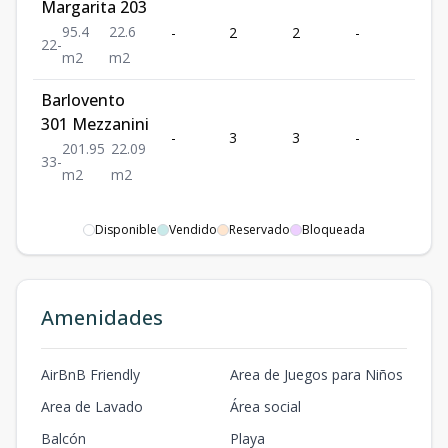
Margarita 203
95.4
22.6
-
2
2
-
-
2
2
-
m2
m2
Barlovento
301 Mezzanini
-
3
3
-
-
201.95
22.09
3
3
-
m2
m2
Disponible
Vendido
Reservado
Bloqueada
Amenidades
AirBnB Friendly
Area de Juegos para Niños
Area de Lavado
Área social
Balcón
Playa