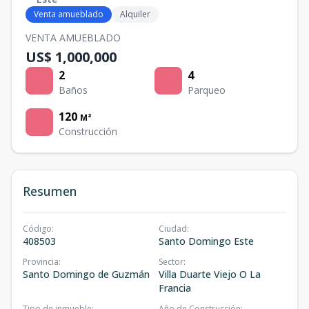
Venta amueblado
Alquiler
VENTA AMUEBLADO
US$ 1,000,000
2
4
Baños
Parqueo
120
M²
Construcción
Resumen
Código
:
Ciudad
:
408503
Santo Domingo Este
Provincia
:
Sector
:
Santo Domingo de Guzmán
Villa Duarte Viejo O La
Francia
Tipo de inmueble
:
Año de Construcción
: