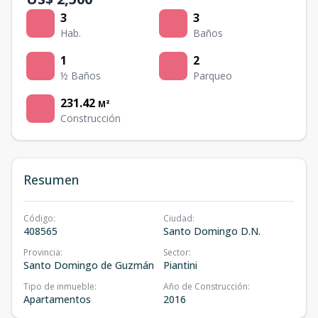
3
3
Hab.
Baños
1
2
½ Baños
Parqueo
231.42
M²
Construcción
Resumen
Código
:
Ciudad
:
408565
Santo Domingo D.N.
Provincia
:
Sector
:
Santo Domingo de Guzmán
Piantini
Tipo de inmueble
:
Año de Construcción
:
Apartamentos
2016