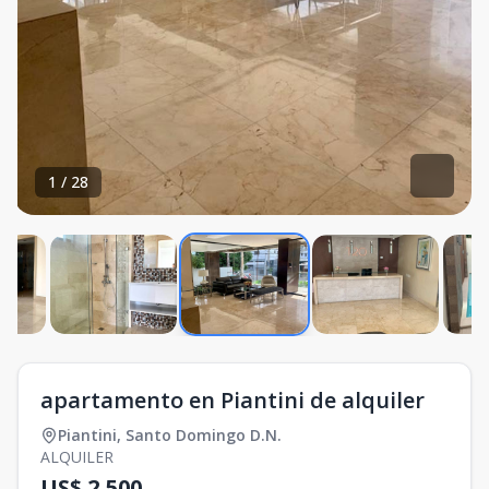
1
/
28
apartamento en Piantini de alquiler
Piantini
,
Santo Domingo D.N.
ALQUILER
US$ 2,500