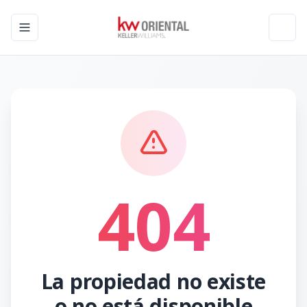
Toggle navigation menu
Toggl
404
La propiedad no existe
o no está disponible