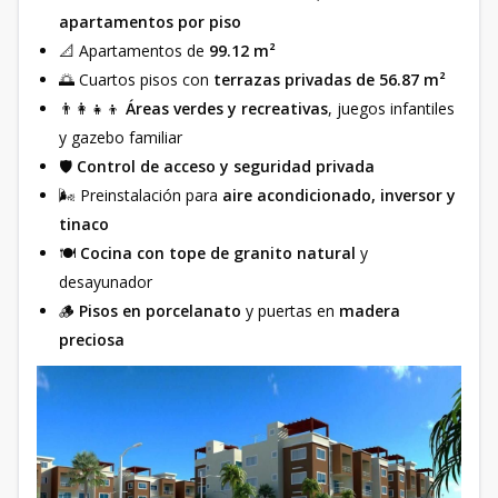
apartamentos por piso
📐 Apartamentos de
99.12 m²
🌅 Cuartos pisos con
terrazas privadas de 56.87 m²
👨‍👩‍👧‍👦
Áreas verdes y recreativas
, juegos infantiles
y gazebo familiar
🛡️
Control de acceso y seguridad privada
🌬️ Preinstalación para
aire acondicionado, inversor y
tinaco
🍽️
Cocina con tope de granito natural
y
desayunador
🪵
Pisos en porcelanato
y puertas en
madera
preciosa