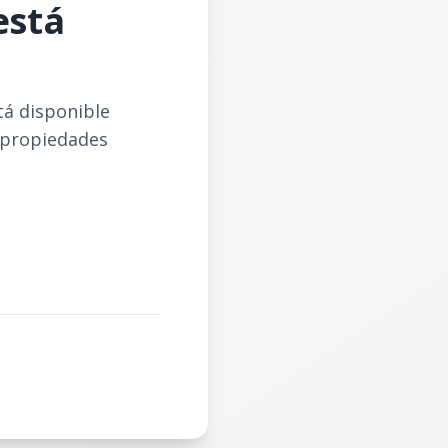
está
tá disponible
 propiedades