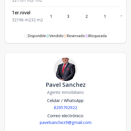
3
2
1
101
m2
-
m2
1er.nivel
1
3
2
1
96
3
2
1
96
m2
32
m2
Disponible
Vendido
Reservado
Bloqueada
Pavel Sanchez
Agente Inmobiliario
Celular / WhatsApp
:
8295702922
Correo electrónico
:
pavelsanchez9@gmail.com