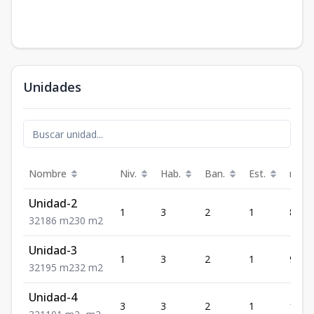
Unidades
Nombre
Niv.
Hab.
Ban.
Est.
m²
Unidad-2
1
3
2
1
86
3
2
1
86
m2
30
m2
Unidad-3
1
3
2
1
95
3
2
1
95
m2
32
m2
Unidad-4
3
3
2
1
101