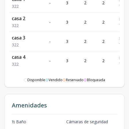
-
3
2
2
10,2
3
2
2
casa 2
RD$
-
3
2
2
10,4
3
2
2
casa 3
RD$
-
3
2
2
10,4
3
2
2
casa 4
RD$
-
3
2
2
10,0
3
2
2
Disponible
Vendido
Reservado
Bloqueada
Amenidades
½ Baño
Cámaras de seguridad