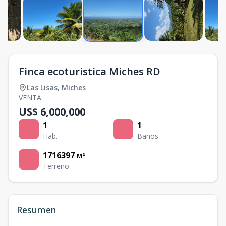
Finca ecoturistica Miches RD
Las Lisas
,
Miches
VENTA
US$ 6,000,000
1
1
Hab.
Baños
1716397
M²
Terreno
Resumen