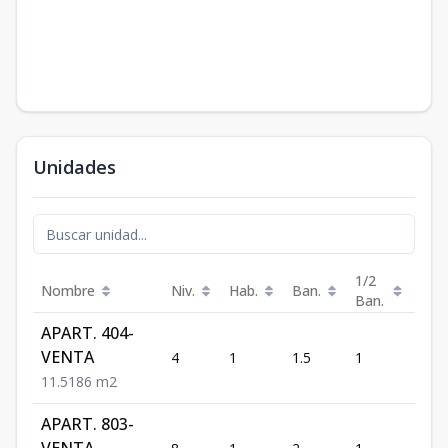
Unidades
1/2
Nombre
Niv.
Hab.
Ban.
Est.
Ban.
APART. 404-
VENTA
4
1
1.5
1
1
1
1.5
1
86
m2
APART. 803-