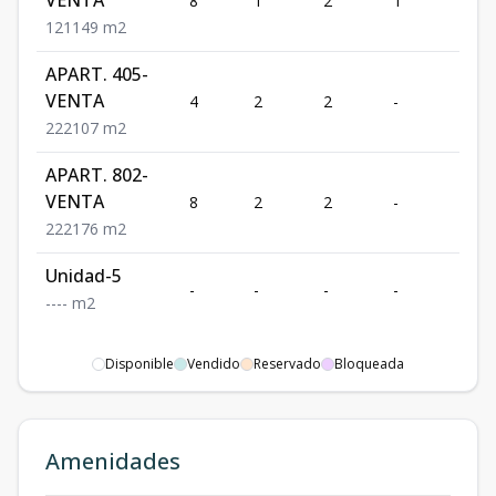
VENTA
8
1
2
1
1
1
2
1
149
m2
APART. 405-
VENTA
4
2
2
-
2
2
2
2
107
m2
APART. 802-
VENTA
8
2
2
-
2
2
2
2
176
m2
Unidad-5
-
-
-
-
-
-
-
-
-
m2
Disponible
Vendido
Reservado
Bloqueada
Amenidades