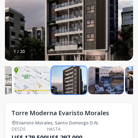
1
/
20
Torre Moderna Evaristo Morales
Evaristo Morales
,
Santo Domingo D.N.
DESDE
HASTA
US$ 179,500
US$ 297,000