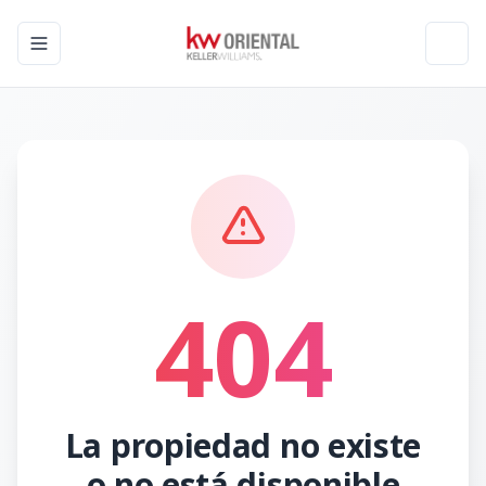
Toggle navigation menu
Toggl
404
La propiedad no existe
o no está disponible