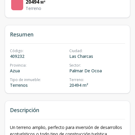
20494
M²
Terreno
Resumen
Código
:
Ciudad
:
409232
Las Charcas
Provincia
:
Sector
:
Azua
Palmar De Ocoa
Tipo de inmueble
:
Terreno
:
Terrenos
20494 m²
Descripción
Un terreno amplio, perfecto para inversión de desarrollos
ecoturísticos o todo tipo de construcción turística.