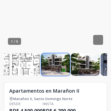
1
/
6
Apartamentos en Marañon II
Marañon Ii
,
Santo Domingo Norte
DESDE
HASTA
RD$ 4,500,000
RD$ 6,200,000