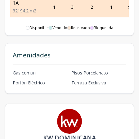
1A
1
3
2
1
94.2
3
2
1
94.2
m2
Disponible
Vendido
Reservado
Bloqueada
Amenidades
Gas común
Pisos Porcelanato
Portón Eléctrico
Terraza Exclusiva
KW DOMINICANA