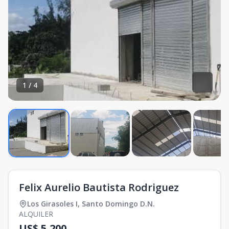
1
/
4
Felix Aurelio Bautista Rodriguez
Los Girasoles I
,
Santo Domingo D.N.
ALQUILER
US$ 5,200