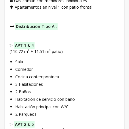
⛽ Gas común con medidores individuales
🌳 Apartamentos en nivel 1 con patio frontal
🛏️
Distribución Tipo A
:
✨
APT 1 & 4
(110.72 m² + 11.51 m² patio):
Sala
Comedor
Cocina contemporánea
3 Habitaciones
2 Baños
Habitación de servicio con baño
Habitación principal con W/C
2 Parqueos
✨
APT 2 & 5