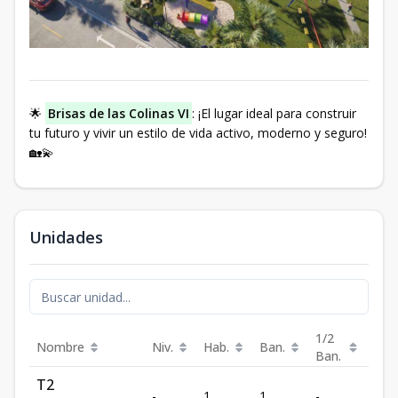
🌟
Brisas de las Colinas VI
: ¡El lugar ideal para construir
tu futuro y vivir un estilo de vida activo, moderno y seguro!
🏡💫
Unidades
1/2
Nombre
Niv.
Hab.
Ban.
Est.
Ban.
T2
-
1
1
-
1