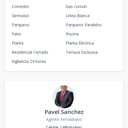
Comedor
Gas común
T2
-
1
1
-
1
1
1
1
50
m2
-
m2
Gimnasio
Línea Blanca
Parqueos
Parqueos Paralelos
Patio
Piscina
Planta
Planta Eléctrica
Residencial Cerrado
Terraza Exclusiva
Vigilancia 24 horas
Pavel Sanchez
Agente Inmobiliario
Celular / WhatsApp
: