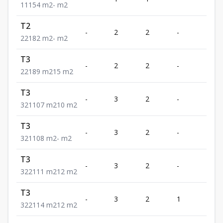
1
1
1
54
m2
-
m2
T2
-
2
2
-
1
2
2
1
82
m2
-
m2
T3
-
2
2
-
1
2
2
1
89
m2
15
m2
T3
-
3
2
-
1
3
2
1
107
m2
10
m2
T3
-
3
2
-
1
3
2
1
108
m2
-
m2
T3
-
3
2
-
2
3
2
2
111
m2
12
m2
T3
-
3
2
1
2
3
2
2
114
m2
12
m2