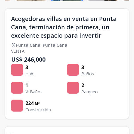
Acogedoras villas en venta en Punta
Cana, terminación de primera, un
excelente espacio para invertir
Punta Cana
,
Punta Cana
VENTA
US$ 246,000
3
3
Hab.
Baños
1
2
½ Baños
Parqueo
224
M²
Construcción