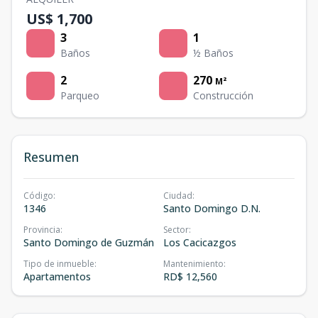
US$ 1,700
3
1
Baños
½ Baños
2
270
M²
Parqueo
Construcción
Resumen
Código
:
Ciudad
:
1346
Santo Domingo D.N.
Provincia
:
Sector
:
Santo Domingo de Guzmán
Los Cacicazgos
Tipo de inmueble
:
Mantenimiento
:
Apartamentos
RD$ 12,560