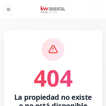
Toggle navigation menu
Toggl
404
La propiedad no existe
o no está disponible