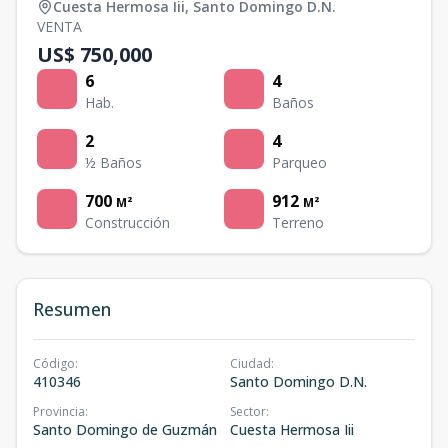
Cuesta Hermosa Iii
,
Santo Domingo D.N.
VENTA
US$ 750,000
6
4
Hab.
Baños
2
4
½ Baños
Parqueo
700
912
M²
M²
Construcción
Terreno
Resumen
Código
:
Ciudad
:
410346
Santo Domingo D.N.
Provincia
:
Sector
:
Santo Domingo de Guzmán
Cuesta Hermosa Iii