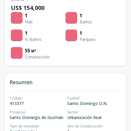
US$ 154,000
1
1
Hab.
Baños
1
1
½ Baños
Parqueo
55
M²
Construcción
Resumen
Código
:
Ciudad
:
413377
Santo Domingo D.N.
Provincia
:
Sector
:
Santo Domingo de Guzmán
Urbanización Real
Tipo de inmueble
:
Año de Construcción
: