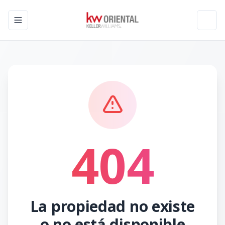
Toggle navigation menu
Toggl
404
La propiedad no existe
o no está disponible