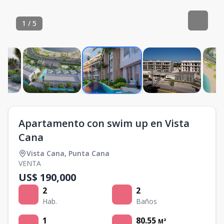
1
/
5
Apartamento con swim up en Vista
Cana
Vista Cana
,
Punta Cana
VENTA
US$ 190,000
2
2
Hab.
Baños
1
80.55
M²