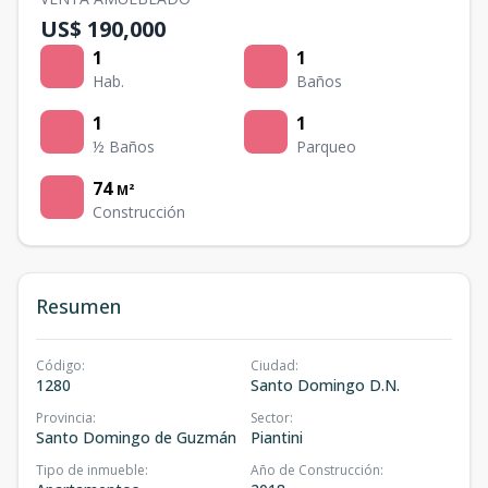
US$ 190,000
1
1
Hab.
Baños
1
1
½ Baños
Parqueo
74
M²
Construcción
Resumen
Código
:
Ciudad
:
1280
Santo Domingo D.N.
Provincia
:
Sector
:
Santo Domingo de Guzmán
Piantini
Tipo de inmueble
:
Año de Construcción
: