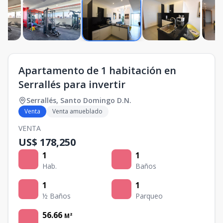
Apartamento de 1 habitación en
Serrallés para invertir
Serrallés
,
Santo Domingo D.N.
Venta
Venta amueblado
VENTA
US$ 178,250
1
1
Hab.
Baños
1
1
½ Baños
Parqueo
56.66
M²