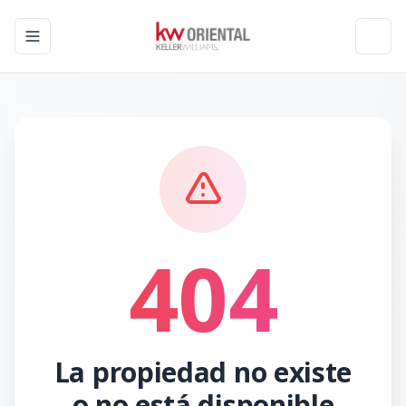
Toggle navigation menu
Toggl
404
La propiedad no existe
o no está disponible