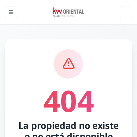
Toggle navigation menu
Toggl
404
La propiedad no existe
o no está disponible