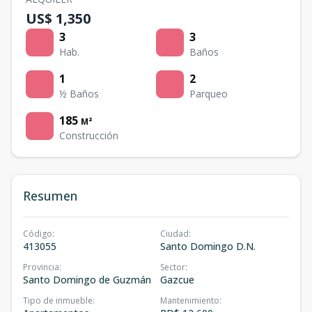
US$ 1,350
3
3
Hab.
Baños
1
2
½ Baños
Parqueo
185
M²
Construcción
Resumen
Código
:
Ciudad
:
413055
Santo Domingo D.N.
Provincia
:
Sector
:
Santo Domingo de Guzmán
Gazcue
Tipo de inmueble
:
Mantenimiento
: