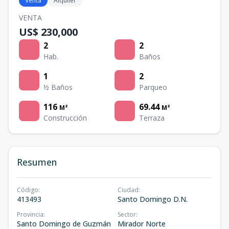
Venta
Alquiler
VENTA
US$ 230,000
2
2
Hab.
Baños
1
2
½ Baños
Parqueo
116
69.44
M²
M²
Construcción
Terraza
Resumen
Código
:
Ciudad
:
413493
Santo Domingo D.N.
Provincia
:
Sector
:
Santo Domingo de Guzmán
Mirador Norte