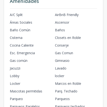
Amenidades
A/C Split
AirBnB Friendly
Áreas Sociales
Ascensor
Baño Común
Baños
Cisterna
Closets en Roble
Cocina Caliente
Conserje
Esc. Emergencia
Gas Comun
Gas común
Gimnasio
Jacuzzi
Lavado
Lobby
locker
Locker
Marcos en Roble
Mascotas permitidas
Parq. Techado
Parqueo
Parqueos
Parqueos Paralelos
Parqueos techados