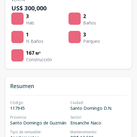
US$ 300,000
3
2
Hab.
Baños
1
3
½ Baños
Parqueo
167
M²
Construcción
Resumen
Código
:
Ciudad
:
117945
Santo Domingo D.N.
Provincia
:
Sector
:
Santo Domingo de Guzmán
Ensanche Naco
Tipo de inmueble
:
Mantenimiento
: