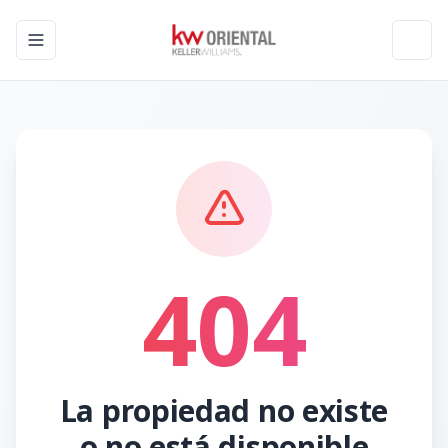
Toggle navigation menu
Toggl
404
La propiedad no existe
o no está disponible