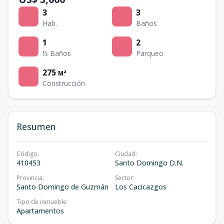
3
3
Hab.
Baños
1
2
½ Baños
Parqueo
275
M²
Construcción
Resumen
Código
:
Ciudad
:
410453
Santo Domingo D.N.
Provincia
:
Sector
:
Santo Domingo de Guzmán
Los Cacicazgos
Tipo de inmueble
:
Apartamentos