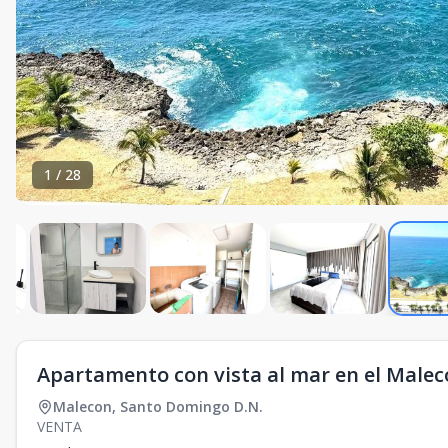
1
/
28
Apartamento con vista al mar en el Male
Malecon
,
Santo Domingo D.N.
VENTA