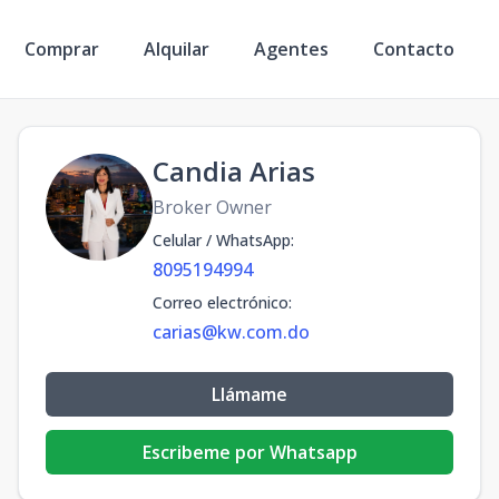
Comprar
Alquilar
Agentes
Contacto
Candia Arias
Broker Owner
Celular / WhatsApp
:
8095194994
Correo electrónico
:
carias@kw.com.do
Llámame
Escribeme por Whatsapp