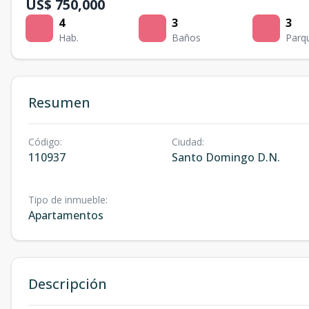
US$ 750,000
4
3
3
Hab.
Baños
Parq
Resumen
Código
:
Ciudad
:
110937
Santo Domingo D.N.
Tipo de inmueble
:
Apartamentos
Descripción