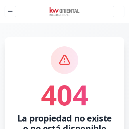
Toggle navigation menu
Toggl
404
La propiedad no existe
o no está disponible