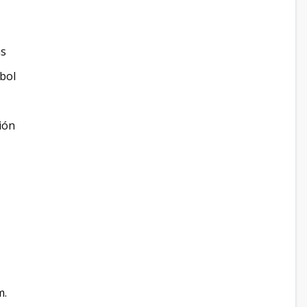
as
bol
ión
m.