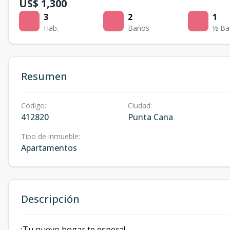
US$ 1,300
3
2
1
Hab.
Baños
½ Ba
Resumen
Código
:
Ciudad
:
412820
Punta Cana
Tipo de inmueble
:
Apartamentos
Descripción
¡Tu nuevo hogar te espera!